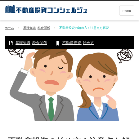
menu
ホーム
基礎知識
,
税金関係
不動産投資の始め方！注意点も解説
基礎知識
,
税金関係
不動産投資
,
始め方