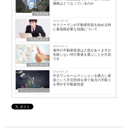
価格はどうなっているのか
不動産情報
2018.09.24
サラリーマンが不動産投資を始める時
に最低限必要な知識について
不動産投資知識
2018.09.17
海外の不動産投資は人気がありますが
失敗しない仲介業者を選ぶことが大切
です
不動産投資知識
2018.09.10
中古ワンルームマンションを購入し家
賃という不労所得を得て毎月の手取り
を増やす不動産投資
ワンルームマンション