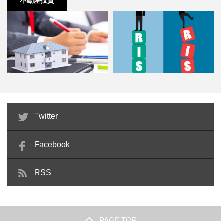
不動産投資
不動産投資のリスクを抑えてくれ
不動産投資でサブリースをするこ
不動
Twitter
る空室保証について
とのメリット・デメリット
Facebook
RSS
PAGE TOP