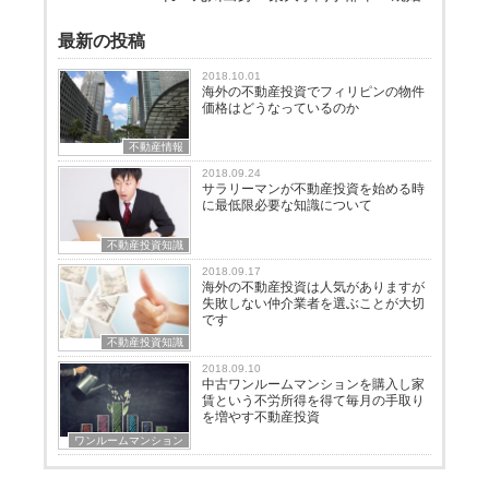
最新の投稿
2018.10.01
海外の不動産投資でフィリピンの物件
価格はどうなっているのか
不動産情報
2018.09.24
サラリーマンが不動産投資を始める時
に最低限必要な知識について
不動産投資知識
2018.09.17
海外の不動産投資は人気がありますが
失敗しない仲介業者を選ぶことが大切
です
不動産投資知識
2018.09.10
中古ワンルームマンションを購入し家
賃という不労所得を得て毎月の手取り
を増やす不動産投資
ワンルームマンション