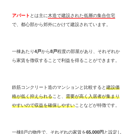
アパート
とは主に
木造で建設された低層の集合住宅
で、都心部から郊外にかけて建設されています。
一棟あたり
4戸
から
8戸
程度の部屋があり、それぞれか
ら家賃を徴収することで利益を得ることができます。
鉄筋コンクリート造のマンションと比較すると
建設価
格が低く抑えられる
こと、
需要が高く入居者が集まり
やすいので収益を確保しやすい
ことなどが特徴です。
一棟8戸の物件で、それぞれの家賃を
65,000円
と設定し